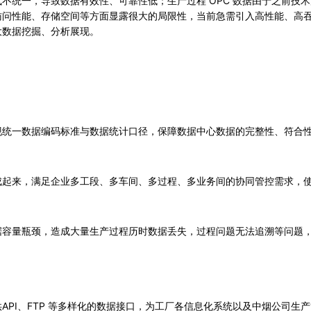
不统一，导致数据有效性、可靠性低；生产过程 OPC 数据由于之前技
访问性能、存储空间等方面显露很大的局限性，当前急需引入高性能、高
大数据挖掘、分析展现。
现统一数据编码标准与数据统计口径，保障数据中心数据的完整性、符合
成起来，满足企业多工段、多车间、多过程、多业务间的协同管控需求，
容量瓶颈，造成大量生产过程历时数据丢失，过程问题无法追溯等问题，
API、FTP 等多样化的数据接口，为工厂各信息化系统以及中烟公司生