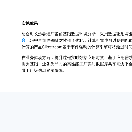
实施效果
结合对长沙卷烟厂当前基础数据环境分析，采用数据驱动与
台
TDH中的组件都针对性作了优化，计算引擎也可以使用Kube
计算的产品Slipstream基于事件驱动的计算引擎可将延
在业务驱动方面：提升过程实时数据应用时效、基于应用需
据为基础，业务为导向的高性能工厂实时数据库共享能力平台
供工厂级信息资源保障。