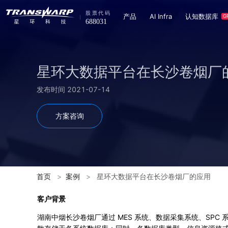
产品
AI Infra
认知数据库
G
星环大数据平台在长沙卷烟厂
发布时间 2021-07-14
方案咨询
首页
>
案例
>
星环大数据平台在长沙卷烟厂的应用
客户背景
湖南中烟长沙卷烟厂通过 MES 系统、数据采集系统、SP