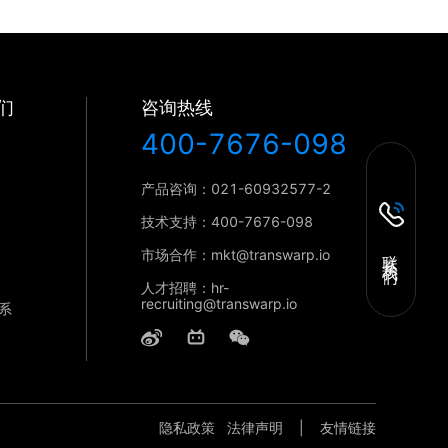
们
咨询热线
400-7676-098
产品咨询：021-60932577-2
技术支持：400-7676-098
联 系 我 们
市场合作：mkt@transwarp.io
人才招聘：hr-
recruiting@transwarp.io
系
隐私政策
法律声明
|
友情链接