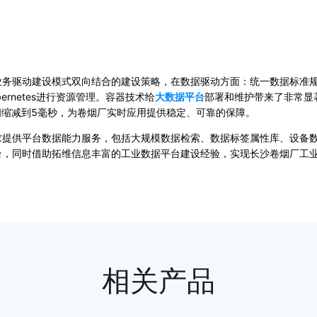
业务驱动建设模式双向结合的建设策略，在数据驱动方面：统一数据标准
rnetes进行资源管理。容器技术给
大数据平台
部署和维护带来了非常显
迟时间缩减到5毫秒，为卷烟厂实时应用提供稳定、可靠的保障。
求提供平台数据能力服务，包括大规模数据检索、数据标签属性库、设备
，同时借助拓维信息丰富的工业数据平台建设经验，实现长沙卷烟厂工业数
相关产品