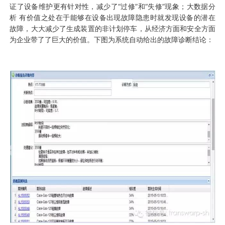
证了设备维护更有针对性，减少了“过修”和“失修”现象；大数据分
析 有价值之处在于能够在设备出现故障隐患时就发现设备的潜在
故障，大大减少了生成装置的非计划停车，从经济方面和安全方面
为企业带了了巨大的价值。下图为系统自动给出的故障诊断结论：