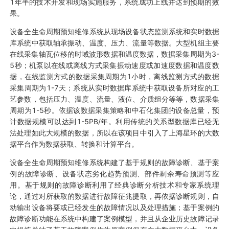
1年半的技术开发和现场实施服务，系统成功上线并达到预期的效
果。
设备全生命周期预知维修系统从现场设备状态监测系统和实时数据
库系统中获取轴承振动、温度、压力、流量等数据。大型机组主要
在线采集轴瓦位移的时域波形数据和温度数据，数据采集周期为3-
5秒；机泵以在线或离线方式采集振动速度或加速度数据和温度数
据，在线监测方式的数据采集周期为1小时，离线监测方式的数据
采集周期为1-7天；系统从实时数据库系统中获取设备所对应的工
艺参数，包括压力、温度、流量、液位、介质组分等等，数据采集
周期为1-5秒。依据该数据采集策略和中石化集团的设备总量，预
计数据规模可以达到1-5PB/年。利用传统的关系型数据库已经无
法处理如此大规模的数据，所以在该项目中引入了上海星环的大数
据平台作为数据获取、转换和计算平台。
设备全生命周期预知维修系统构建了基于规则的故障诊断、基于案
例的故障诊断、设备状态劣化趋势预测、部件剩余寿命预测等应
用。基于规则的故障诊断利用了经典诊断分析技术和专家系统理
论，通过对所获取的数据进行故障征兆提取，再依据诊断规则，自
动输出设备将要或已经发生的故障情况以及处理措施；基于案例的
故障诊断功能在系统中构建了案例模型，并且从企业历史故障记录