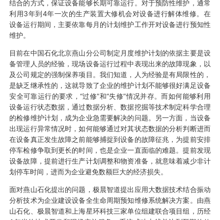
结合的方式，保证设备能够长期可靠运行。对于预防性维护，通常
利用3年到4年一次的生产装置大修机会对设备进行解体维修。在
设备运行期间，主要依靠每月的计划维护工作开对设备进行预知性
维护。
目前在中国石化北京燕山分公司制定月度维护计划的依据主要是设
备管理人员的经验，现场设备运行过程中表现出来的故障现象，以
及公司规定的强制保养项目。我们知道，人为经验是有局限性的，
是缺乏继承性的，这就导致了企业的维护计划不能够很好满足设备
安全可靠运行的要求，“过修”和“失修”情况并存。而如何能够利用
设备运行状态数据，通过数据分析、数据挖掘等技术制定科学合理
的检修维护计划，成为企业急需要解决的问题。另一方面，当设备
出现运行异常情况时，如何能够通过对其状态数据的分析判断进而
在设备真正发生故障之前能够捕捉到设备的故障征兆，为提前安排
停车检修争取到更长的时间，也是企业一直面临的难题。提前发现
设备故障，提前进行生产计划调整和物资准备，就意味着减少非计
划停车时间，进而为企业避免数额巨大的经济损失。
面对燕山石化提出的问题，极晨智道提出应用大数据技术结合振动
分析技术为企业建设设备全生命周期预知维修系统解决方案。由燕
山石化、极晨智道和上海星环科技三家单位组建联合项目组，历经