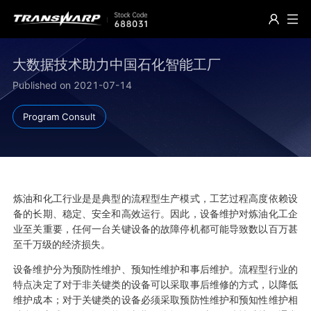
大数据技术助力中国石化智能工厂
Published on 2021-07-14
Program Consult
炼油和化工行业是是典型的流程型生产模式，工艺过程高度依赖设
备的长期、稳定、安全和高效运行。因此，设备维护对炼油化工企
业至关重要，任何一台关键设备的故障停机都可能导致数以百万甚
至千万级的经济损失。
设备维护分为预防性维护、预知性维护和事后维护。流程型行业的
特点决定了对于非关键类的设备可以采取事后维修的方式，以降低
维护成本；对于关键类的设备必须采取预防性维护和预知性维护相