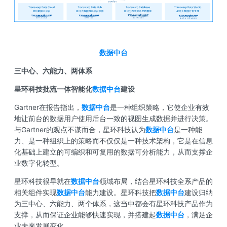
数据中台
三中心、六能力、两体系
星环科技批流一体智能化
数据中台
建设
Gartner在报告指出，
数据中台
是一种组织策略，它使企业有效
地让前台的数据用户使用后台一致的视图生成数据并进行决策。
与Gartner的观点不谋而合，星环科技认为
数据中台
是一种能
力、是一种组织上的策略而不仅仅是一种技术架构，它是在信息
化基础上建立的可编织和可复用的数据可分析能力，从而支撑企
业数字化转型。
星环科技很早就在
数据中台
领域布局，结合星环科技全系产品的
相关组件实现
数据中台
能力建设。星环科技把
数据中台
建设归纳
为三中心、六能力、两个体系，这当中都会有星环科技产品作为
支撑，从而保证企业能够快速实现，并搭建起
数据中台
，满足企
业未来发展变化。