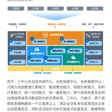
其中，三中心分别是存储中心、分析探索中心、业务赋能中心；
六能力包括数据汇聚能力、数据整合能力、智能分析能力、实时
计算能力、统一访问能力、统一服务能力；两个体系则是安全和
运维保障体系与数据和分析支撑体系。三中心、六能力、两个保
障体系都构建在一个云底座之上，满足企业私有化或者混合云多
云的部署形态，同时灵活组件式的可插拔式部署形态，能够帮助