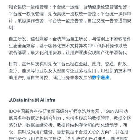
湖仓集统一运维管理：平台统一运维，自动健康检查智能预警；
平台统一权限管理，湖仓集统一授权统一管控；平台统一操作审
计，敏感操作告警；平台统一监控告警，自定义统一告警通知规
则
自主研发、信创兼容：全栈产品自主研发，与信创上下游软硬件
生态全面兼容，基于容器化技术支持异构CPU和多种操作系统
混合部署，最大化利用资源，让用户逐步实现国产化平滑替代
目前，星环科技实时湖仓平台已经在金融、政府、交通、邮政、
医疗、能源等行业以及大型国有企业落地应用，用创新的技术帮
助用户打造自主可控、满足业务未来发展的
数字底座
。
从Data Infra 到 AI Infra
IDC中国新兴科技研究组高级分析师李浩然表示，"Gen AI带动
底层多种数据架构组合能力，包括多模态的数据管理、数据全链
路分析、数据血缘分析、数据跨结构存储和自动化流动等，湖
仓、实时成为用户建设、更新数据平台最关心的方向”，并在报
告中给企业用户提出了建议，“为生成式AI做好准备，选择拥有