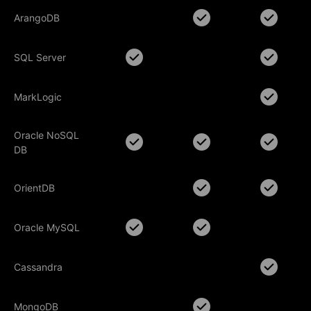
ArangoDB
ArangoDB
SQL Server
SQL Server
MarkLogic
MarkLogic
Oracle NoSQL
Oracle NoSQL
DB
DB
OrientDB
OrientDB
Oracle MySQL
Oracle MySQL
Cassandra
Cassandra
MongoDB
MongoDB