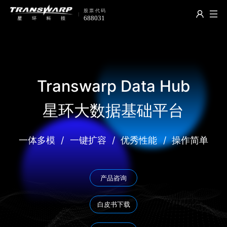
Transwarp Data Hub
星环大数据基础平台
一体多模
/
一键扩容
/
优秀性能
/
操作简单
产品咨询
白皮书下载