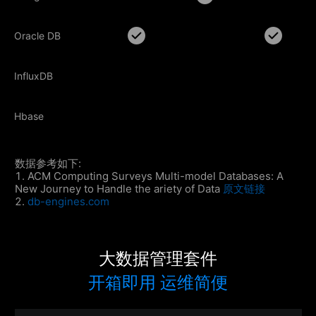
Oracle DB
Oracle DB
InfluxDB
InfluxDB
Hbase
Hbase
数据参考如下:
1. ACM Computing Surveys Multi-model Databases: A
New Journey to Handle the ariety of Data
原文链接
2.
db-engines.com
大数据管理套件
开箱即用 运维简便