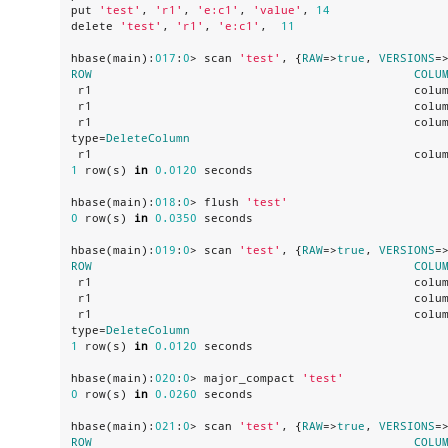
put 
'
test
'
, 
'
r1
'
, 
'
e:c1
'
, 
'
value
'
, 
14
delete 
'
test
'
, 
'
r1
'
, 
'
e:c1
'
,  
11
hbase(main):
017
:
0
> scan 
'
test
'
, {
RAW
=>
true
, 
VERSIONS
=
ROW
COLU
 r1                                              colu
 r1                                              colu
 r1                                              colu
type=
DeleteColumn
 r1                                              colu
1
 row(s) 
in
0.0120
 seconds

hbase(main):
01
8
:
0
> flush 
'
test
'
0
 row(s) 
in
0.0350
 seconds

hbase(main):
01
9
:
0
> scan 
'
test
'
, {
RAW
=>
true
, 
VERSIONS
=
ROW
COLU
 r1                                              colu
 r1                                              colu
 r1                                              colu
type=
DeleteColumn
1
 row(s) 
in
0.0120
 seconds

hbase(main):
020
:
0
> major_compact 
'
test
'
0
 row(s) 
in
0.0260
 seconds

hbase(main):
021
:
0
> scan 
'
test
'
, {
RAW
=>
true
, 
VERSIONS
=
ROW
COLU