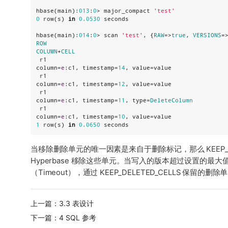
hbase(main):
013
:
0
> major_compact 
'
test
'
0
 row(s) 
in
0.0530
 seconds

hbase(main):
014
:
0
> scan 
'
test
'
, {
RAW
=>
true
, 
VERSIONS
=
ROW
COLUMN
+
CELL
 r1                                                                                          
column=
e
:c1, timestamp=
14
, value=value

 r1                                                                                          
column=
e
:c1, timestamp=
12
, value=value

 r1                                                                                          
column=
e
:c1, timestamp=
11
, type=
DeleteColumn
 r1                                                                                          
column=
e
:c1, timestamp=
10
1
 row(s) 
in
0.0650
 seconds
当移除删除单元的唯一因素是来自于删除标记，那么 KEEP_DE
Hyperbase 移除这些单元。当写入的版本超过设置的最大值或
（Timeout），通过 KEEP_DELETED_CELLS 保留的
上一篇：3.3 表设计
下一篇：4 SQL 参考