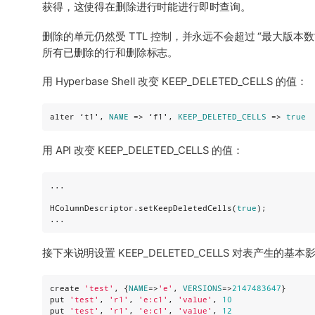
获得，这使得在删除进行时能进行即时查询。
删除的单元仍然受 TTL 控制，并永远不会超过 “最大版本数” 被
所有已删除的行和删除标志。
用 Hyperbase Shell 改变 KEEP_DELETED_CELLS 的值：
alter ‘t1′, 
NAME
 => ‘f1′, 
KEEP_DELETED_CELLS
 => 
true
用 API 改变 KEEP_DELETED_CELLS 的值：
...

HColumnDescriptor.setKeepDeletedCells(
true
);

...
接下来说明设置 KEEP_DELETED_CELLS 对表产生的基
create 
'
test
'
, {
NAME
=>
'
e
'
, 
VERSIONS
=>
2147483647
}

put 
'
test
'
, 
'
r1
'
, 
'
e:c1
'
, 
'
value
'
, 
10
put 
'
test
'
, 
'
r1
'
, 
'
e:c1
'
, 
'
value
'
, 
12