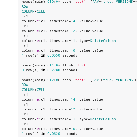
hbase(main):
010
:
0
> scan 
'
test
'
, {
RAW
=>
true
, 
VERSIONS
=
ROW
COLUMN
+
CELL
 r1                                                                                          
column=
e
:c1, timestamp=
14
, value=value

 r1                                                                                          
column=
e
:c1, timestamp=
12
, value=value

 r1                                                                                          
column=
e
:c1, timestamp=
11
, type=
DeleteColumn
 r1                                                                                          
column=
e
:c1, timestamp=
10
1
 row(s) 
in
0.0550
 seconds

hbase(main):
011
:
0
> flush 
'
test
'
0
 row(s) 
in
0.2780
 seconds

hbase(main):
012
:
0
> scan 
'
test
'
, {
RAW
=>
true
, 
VERSIONS
=
ROW
COLUMN
+
CELL
 r1                                                                                          
column=
e
:c1, timestamp=
14
, value=value

 r1                                                                                          
column=
e
:c1, timestamp=
12
, value=value

 r1                                                                                          
column=
e
:c1, timestamp=
11
, type=
DeleteColumn
 r1                                                                                          
column=
e
:c1, timestamp=
10
1
 row(s) 
in
0.0620
 seconds
