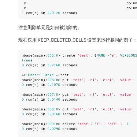
 r1                                              colu
 r1                                              colu
1
 row(s) 
in
0.0120
 seconds
注意删除单元是如何被清除的。
现在仅用 KEEP_DELETED_CELLS 设置来运行相同的例子
hbase(main):
005
:
0
> create 
'
test
'
, {
NAME
=>
'
e
'
, 
VERSION
true
0
 row(s) 
in
0.2160
 seconds

=> 
Hbase
::
Table
 - test

hbase(main):
006
:
0
> put 
'
test
'
, 
'
r1
'
, 
'
e:c1
'
, 
'
value
'
,
0
 row(s) 
in
0.1070
 seconds

hbase(main):
007
:
0
> put 
'
test
'
, 
'
r1
'
, 
'
e:c1
'
, 
'
value
'
,
0
 row(s) 
in
0.0140
 seconds

hbase(main):
00
8
:
0
> put 
'
test
'
, 
'
r1
'
, 
'
e:c1
'
, 
'
value
'
,
0
 row(s) 
in
0.0160
 seconds

hbase(main):
00
9
:
0
> delete 
'
test
'
, 
'
r1
'
, 
'
e:c1
'
,  
11
0
 row(s) 
in
0.0290
 seconds
