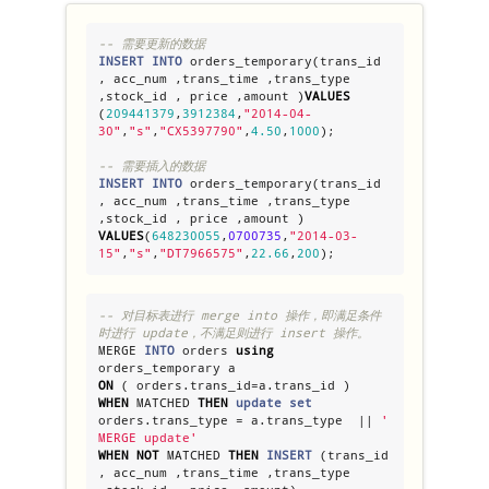
-- 需要更新的数据
INSERT
INTO
 orders_temporary(trans_id 
, acc_num ,trans_time ,trans_type 
,stock_id , price ,amount )
VALUES
(
209441379
,
3912384
,
"
2014-04-
30
"
,
"
s
"
,
"
CX5397790
"
,
4.50
,
1000
);

-- 需要插入的数据
INSERT
INTO
 orders_temporary(trans_id 
, acc_num ,trans_time ,trans_type 
,stock_id , price ,amount ) 
VALUES
(
648230055
,
0700735
,
"
2014-03-
15
"
,
"
s
"
,
"
DT7966575
"
,
22.66
,
200
);
-- 对目标表进行 merge into 操作，即满足条件
时进行 update，不满足则进行 insert 操作。
MERGE 
INTO
 orders 
using
ON
WHEN
 MATCHED 
THEN
update
set
orders.trans_type = a.trans_type  || 
'
MERGE update
'
WHEN
NOT
 MATCHED 
THEN
INSERT
 (trans_id 
, acc_num ,trans_time ,trans_type 