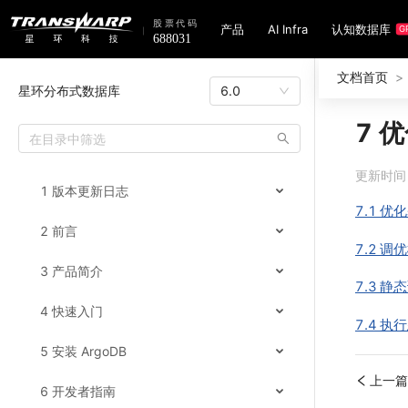
产品
AI Infra
认知数据库
G
文档首页
>
星环分布式数据库
6.0
7 
更新时间：3
1 版本更新日志
7.1 
2 前言
7.2 调
3 产品简介
7.3 静
4 快速入门
7.4 执
5 安装 ArgoDB
上一篇：
6 开发者指南