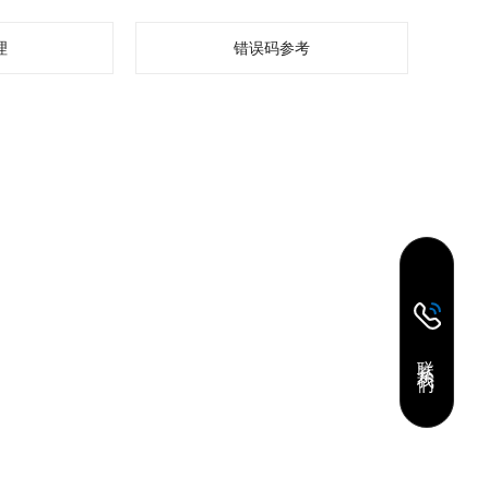
理
错误码参考
联 系 我 们