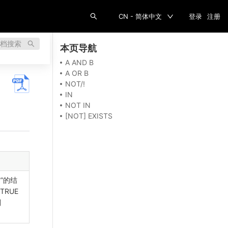
CN - 简体中文
登录
注册
档搜索
本页导航
A AND B
A OR B
NOT/!
IN
NOT IN
[NOT] EXISTS
与”的结
TRUE
则