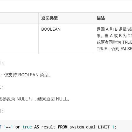
返回类型
描述
BOOLEAN
返回 A 和 B 逻辑“
果。当 A 或 B 为 T
或两者同时为 TRU
TRUE；否则 FALS
明
：
：仅支持 BOOLEAN 类型。
项
：
参数为 NULL 时，结果返回 NULL。
例
：
T
1
==
1
or
true
AS
 result 
FROM
 system.dual LIMIT 
1
;