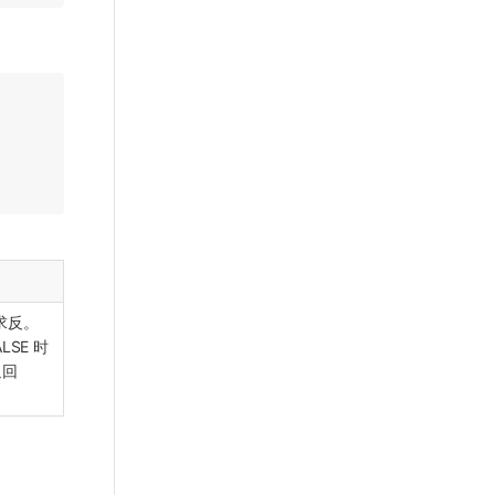
求反。
ALSE 时
返回