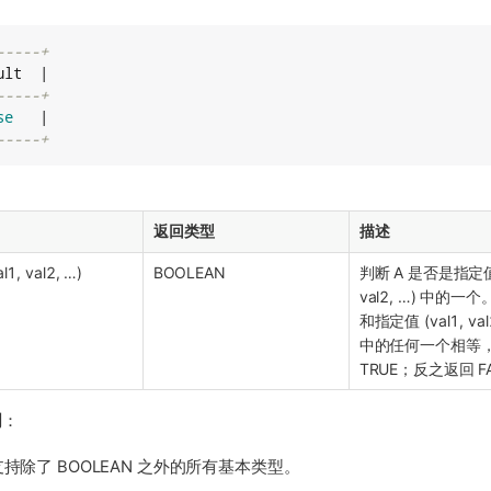
-----+
lt  |

-----+
se
   |

-----+
返回类型
描述
l1, val2, …​)
BOOLEAN
判断 A 是否是指定值 
val2, …​) 中的一个
和指定值 (val1, val2
中的任何一个相等
TRUE；反之返回 F
明
：
持除了 BOOLEAN 之外的所有基本类型。