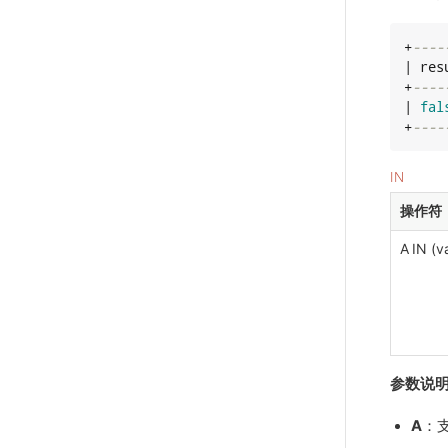
+
----
| resu
+
----
| 
fal
+
----
IN
操作符
A IN (va
参数说
A
：支