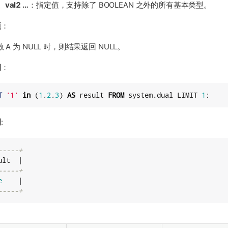
、val2 …​
：指定值，支持除了 BOOLEAN 之外的所有基本类型。
项
：
 A 为 NULL 时，则结果返回 NULL。
例
：
T
'
1
'
in
 (
1
,
2
,
3
) 
AS
 result 
FROM
 system.dual LIMIT 
1
;
例
:
-----+
lt  |

-----+
e
    |

-----+