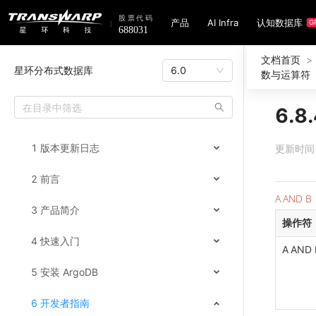
产品
AI Infra
认知数据库
G
文档首页
>
星环分布式数据库
6.0
数与运算符
6.8
1 版本更新日志
更新时间：4
2 前言
A AND B
3 产品简介
操作符
4 快速入门
A AND 
5 安装 ArgoDB
6 开发者指南