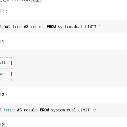
 1
：
T
not
true
AS
 result 
FROM
 system.dual LIMIT 
1
;
 1
:
-----+
lt  |

-----+
se
   |

-----+
 2
：
T
 !
true
AS
 result 
FROM
 system.dual LIMIT 
1
;
 2
: