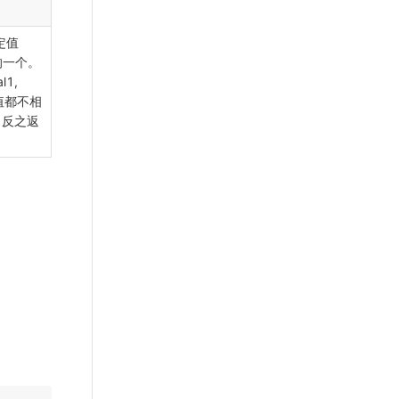
定值
 中的一个。
l1,
任何值都不相
，反之返