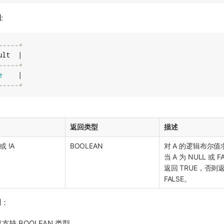
例
:
-----+
lt  |

-----+
e
    |

-----+
返回类型
描述
或 !A
BOOLEAN
对 A 的逻辑布尔值
当 A 为 NULL 或 F
返回 TRUE，否则
FALSE。
明
：
支持 BOOLEAN 类型。