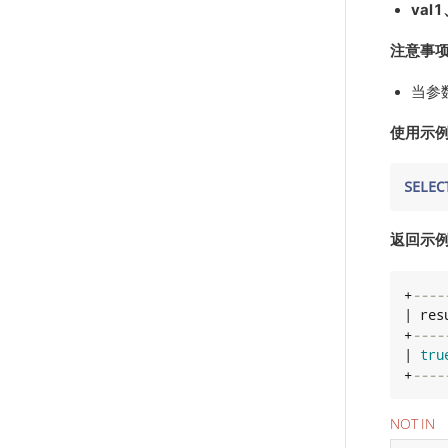
val1
注意事
当参数
使用示
SELEC
返回示
+
----
| resu
+
----
| 
tru
+
----
NOT IN