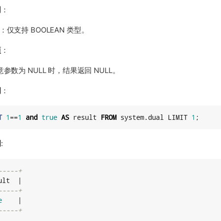
明
：
：仅支持 BOOLEAN 类型。
项
：
参数为 NULL 时，结果返回 NULL。
例
：
T
1
==
1
and
true
AS
 result 
FROM
 system.dual LIMIT 
1
;
例
:
-----+
lt  |

-----+
e
    |

-----+