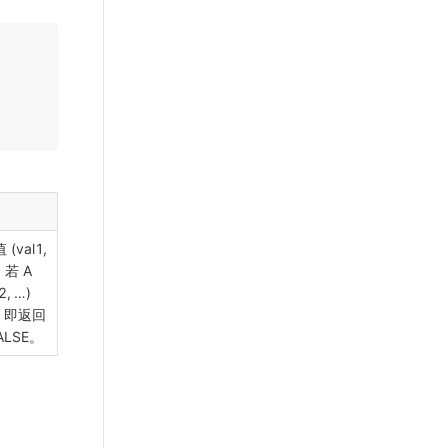
(val1,
。若 A
, …​)
，即返回
ALSE。