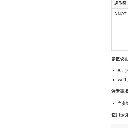
操作符
A NOT I
参数说
A
：支
val1
注意事
当参数
使用示