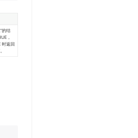
或”的结
RUE，
E 时返回
E。