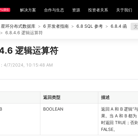
解决方案
合作与生态
资源
投资者关系
关于我们
PU原生
星环分布式数据库
>
6 开发者指南
>
6.8 SQL 参考
>
6.8.4 函
文
>
6.8.4.6 逻辑运算符
.4.6 逻辑运算符
/7/2024, 10:15:48 AM
返回类型
描述
B
BOOLEAN
返回 A 和 B 逻辑“
果。当 A 和 B 都为 
时返回 TRUE；否
FALSE。