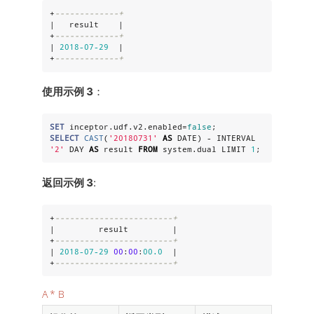
+
-------------+
|   result    |

+
-------------+
| 
2018
-07
-29
  |

+
-------------+
使用示例 3
：
SET
 inceptor.udf.v2.enabled=
false
SELECT
CAST
(
'
20180731
'
AS
DATE
) - INTERVAL 
'
2
'
 DAY 
AS
 result 
FROM
 system.dual LIMIT 
1
;
返回示例 3
:
+
------------------------+
|         result         |

+
------------------------+
| 
2018
-07
-29
00
:
00
:
00.0
  |

+
------------------------+
A * B