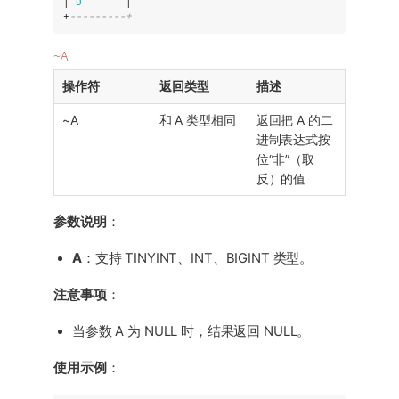
| 
0
       |

+
---------+
~A
操作符
返回类型
描述
~A
和 A 类型相同
返回把 A 的二
进制表达式按
位“非”（取
反）的值
参数说明
：
A
：支持 TINYINT、INT、BIGINT 类型。
注意事项
：
当参数 A 为 NULL 时，结果返回 NULL。
使用示例
：