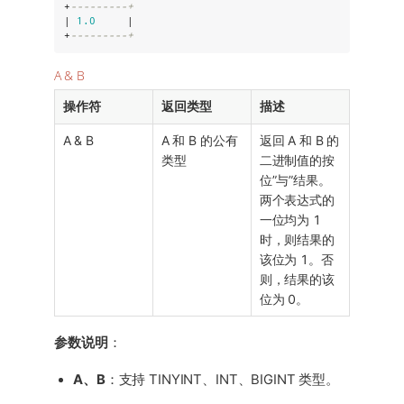
+
---------+
| 
1.0
     |

+
---------+
A & B
操作符
返回类型
描述
A & B
A 和 B 的公有
返回 A 和 B 的
类型
二进制值的按
位”与”结果。
两个表达式的
一位均为 1
时，则结果的
该位为 1。否
则，结果的该
位为 0。
参数说明
：
A、B
：支持 TINYINT、INT、BIGINT 类型。