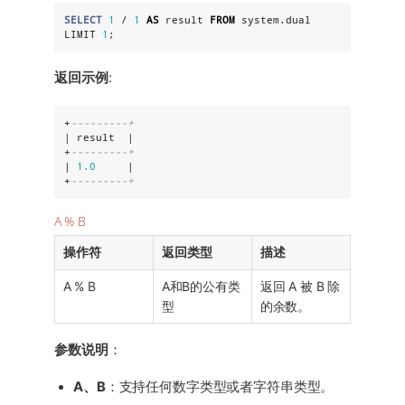
SELECT
1
 / 
1
AS
 result 
FROM
 system.dual 
LIMIT 
1
;
返回示例
:
+
---------+
| result  |

+
---------+
| 
1.0
     |

+
---------+
A % B
操作符
返回类型
描述
A % B
A和B的公有类
返回 A 被 B 除
型
的余数。
参数说明
：
A、B
：支持任何数字类型或者字符串类型。