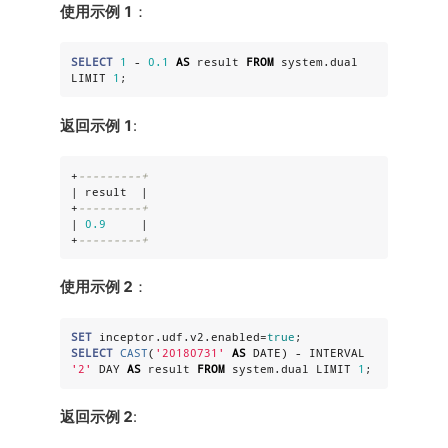
使用示例 1
：
SELECT
1
 - 
0.1
AS
 result 
FROM
 system.dual 
LIMIT 
1
;
返回示例 1
:
+
---------+
| result  |

+
---------+
| 
0.9
     |

+
---------+
使用示例 2
：
SET
 inceptor.udf.v2.enabled=
true
SELECT
CAST
(
'
20180731
'
AS
DATE
) - INTERVAL 
'
2
'
 DAY 
AS
 result 
FROM
 system.dual LIMIT 
1
;
返回示例 2
: