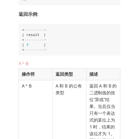
返回示例
:
+
---------+
| result  |

+
---------+
| 
3
       |

+
---------+
A ^ B
操作符
返回类型
描述
A ^ B
A 和 B 的公有
返回 A 和 B 的
类型
二进制值的按
位”异或”结
果。当且仅当
只有一个表达
式的某位上为
1 时，结果的
该位才为 1。