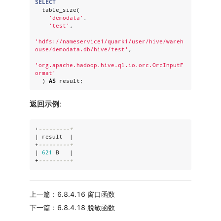
SELECT
  table_size(

'
demodata
'
,

'
test
'
,

'
hdfs://nameservice1/quark1/user/hive/wareh
ouse/demodata.db/hive/test
'
,

'
org.apache.hadoop.hive.ql.io.orc.OrcInputF
ormat
'
  ) 
AS
 result;
返回示例
:
+
---------+
| result  |

+
---------+
| 
621
 B   |

+
---------+
上一篇：6.8.4.16 窗口函数
下一篇：6.8.4.18 脱敏函数