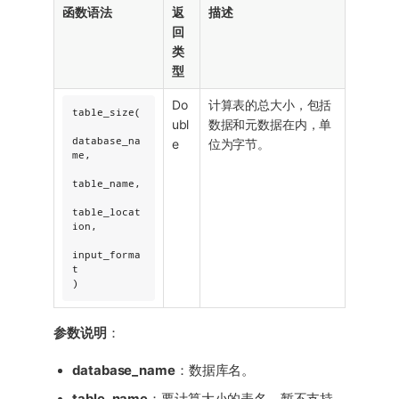
函数语法
返
描述
回
类
型
Do
计算表的总大小，包括
table_size(

ubl
数据和元数据在内，单
database_na
e
位为字节。
me,

table_name,

table_locat
ion,

input_forma
t

)
参数说明
：
database_name
：数据库名。