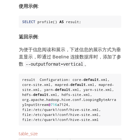
使用示例
:
SELECT
 profile() 
AS
 result;
返回示例
:
为便于信息阅读和展示，下述信息的展示方式为垂
直显示，即通过 Beeline 连接数据库时，添加了参
--outputformat=vertical
数
。
result  Configuration: core-
default
.xml, 
core-site.xml, mapred-
default
.xml, mapred-
site.xml, yarn-
default
.xml, yarn-site.xml, 
hdfs-
default
.xml, hdfs-site.xml, 
org.apache.hadoop.hive.conf.LoopingByteArra
yInputStream
@
716
a7124, 
file:/etc/quark1/conf/hive-site.xml, 
file:/etc/quark1/conf/hive-site.xml, 
file:/etc/quark1/conf/hive-site.xml
table_size