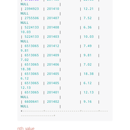
NULL
               |

| 
2394923
  | 
201410
          | 
12.21
  | 
NULL
               |

| 
2755506
  | 
201407
          | 
7.52
   | 
NULL
               |

| 
5224133
  | 
201408
          | 
6.36
   | 
10.03
              |

| 
5224133
  | 
201403
          | 
10.03
  | 
NULL
               |

| 
6513065
  | 
201412
          | 
7.49
   | 
9.81
               |

| 
6513065
  | 
201409
          | 
9.81
   | 
7.02
               |

| 
6513065
  | 
201406
          | 
7.02
   | 
18.38
              |

| 
6513065
  | 
201405
          | 
18.38
  | 
6.12
               |

| 
6513065
  | 
201405
          | 
6.12
   | 
12.13
              |

| 
6513065
  | 
201401
          | 
12.13
  | 
NULL
               |

| 
6600641
  | 
201402
          | 
9.16
   | 
NULL
               |

+
----------+-----------------+--------+----
----------------+
nth_value