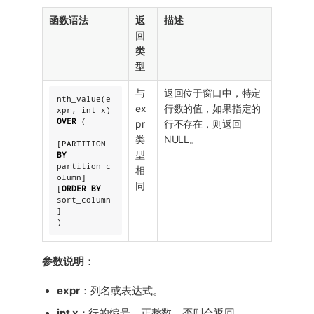
函数语法
返
描述
回
类
型
与
返回位于窗口中，特定
nth_value(e
ex
行数的值，如果指定的
xpr, 
int
 x) 
OVER
 (

pr
行不存在，则返回
类
NULL。
[PARTITION 
型
BY
partition_c
相
olumn] 
同
[
ORDER
BY
sort_column
]

)
参数说明
：
expr
：列名或表达式。
int x
：行的编号，正整数，否则会返回