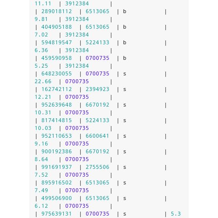
11.11
  | 
3912384
      |

| 
289018112
  | 
6513065
  | b           | 
9.81
   | 
3912384
      |

| 
404905188
  | 
6513065
  | b           | 
7.02
   | 
3912384
      |

| 
594819547
  | 
5224133
  | b           | 
6.36
   | 
3912384
      |

| 
459590958
  | 
0700735
  | b           | 
5.25
   | 
3912384
      |

| 
648230055
  | 
0700735
  | s           | 
22.66
  | 
0700735
      |

| 
162742112
  | 
2394923
  | s           | 
12.21
  | 
0700735
      |

| 
952639648
  | 
6670192
  | s           | 
10.31
  | 
0700735
      |

| 
817414815
  | 
5224133
  | s           | 
10.03
  | 
0700735
      |

| 
952110653
  | 
6600641
  | s           | 
9.16
   | 
0700735
      |

| 
900192386
  | 
6670192
  | s           | 
8.64
   | 
0700735
      |

| 
991691937
  | 
2755506
  | s           | 
7.52
   | 
0700735
      |

| 
895916502
  | 
6513065
  | s           | 
7.49
   | 
0700735
      |

| 
499506900
  | 
6513065
  | s           | 
6.12
   | 
0700735
      |

| 
975639131
  | 
0700735
  | s           | 
5.3