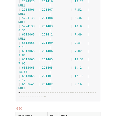
| 
2394923
  | 
201410
          | 
12.21
  | 
NULL
             |

| 
2755506
  | 
201407
          | 
7.52
   | 
NULL
             |

| 
5224133
  | 
201408
          | 
6.36
   | 
NULL
             |

| 
5224133
  | 
201403
          | 
10.03
  | 
6.36
             |

| 
6513065
  | 
201412
          | 
7.49
   | 
NULL
             |

| 
6513065
  | 
201409
          | 
9.81
   | 
7.49
             |

| 
6513065
  | 
201406
          | 
7.02
   | 
9.81
             |

| 
6513065
  | 
201405
          | 
18.38
  | 
7.02
             |

| 
6513065
  | 
201405
          | 
6.12
   | 
18.38
            |

| 
6513065
  | 
201401
          | 
12.13
  | 
6.12
             |

| 
6600641
  | 
201402
          | 
9.16
   | 
NULL
             |

+
----------+-----------------+--------+----
--------------+
lead