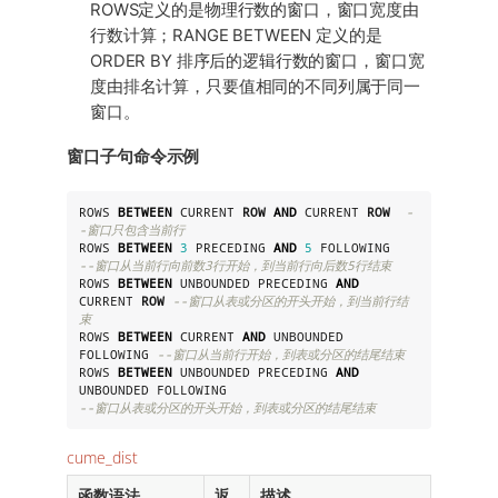
ROWS定义的是物理行数的窗口，窗口宽度由
行数计算；RANGE BETWEEN 定义的是
ORDER BY 排序后的逻辑行数的窗口，窗口宽
度由排名计算，只要值相同的不同列属于同一
窗口。
窗口子句命令示例
ROWS 
BETWEEN
 CURRENT 
ROW
AND
 CURRENT 
ROW
-
-窗口只包含当前行
ROWS 
BETWEEN
3
 PRECEDING 
AND
5
 FOLLOWING   
--窗口从当前行向前数3行开始，到当前行向后数5行结束
ROWS 
BETWEEN
 UNBOUNDED PRECEDING 
AND
CURRENT 
ROW
--窗口从表或分区的开头开始，到当前行结
束
ROWS 
BETWEEN
 CURRENT 
AND
 UNBOUNDED 
FOLLOWING 
--窗口从当前行开始，到表或分区的结尾结束
ROWS 
BETWEEN
 UNBOUNDED PRECEDING 
AND
--窗口从表或分区的开头开始，到表或分区的结尾结束
cume_dist
函数语法
返
描述