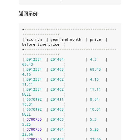
返回示例
:
+
----------+-----------------+--------+----
----------------+
| acc_num  | year_and_month  | price  | 
before_time_price  |

+
----------+-----------------+--------+----
----------------+
| 
3912384
  | 
201404
          | 
4.5
    | 
68.43
              |

| 
3912384
  | 
201403
          | 
68.43
  | 
4.16
               |

| 
3912384
  | 
201402
          | 
4.16
   | 
11.11
              |

| 
3912384
  | 
201402
          | 
11.11
  | 
NULL
               |

| 
6670192
  | 
201411
          | 
8.64
   | 
10.31
              |

| 
6670192
  | 
201403
          | 
10.31
  | 
NULL
               |

| 
0700735
  | 
201406
          | 
5.3
    | 
5.25
               |

| 
0700735
  | 
201404
          | 
5.25
   | 
22.66
              |

| 
0700735
  | 
201403
          | 
22.66
  | 