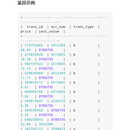
返回示例
:
+
------------+----------+-------------+----
----+-------------+
|  trans_id  | acc_num  | trans_type  | 
price  | last_value  |

+
------------+----------+-------------+----
----+-------------+
| 
719753265
  | 
3912384
  | b           | 
68.43
  | 
0700735
     |

| 
213859826
  | 
6513065
  | b           | 
18.38
  | 
0700735
     |

| 
943197522
  | 
6513065
  | b           | 
12.13
  | 
0700735
     |

| 
929634984
  | 
3912384
  | b           | 
11.11
  | 
0700735
     |

| 
289018112
  | 
6513065
  | b           | 
9.81
   | 
0700735
     |

| 
404905188
  | 
6513065
  | b           | 
7.02
   | 
0700735
     |

| 
594819547
  | 
5224133
  | b           | 
6.36
   | 
0700735
     |

| 
459590958
  | 
0700735
  | b           | 
5.25
   | 
0700735
     |

| 
648230055
  | 
0700735
  | s           | 
22.66
  | 
3912384
     |

| 
162742112
  | 
2394923
  | s           | 