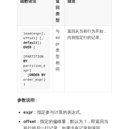
函数语法
返
描述
回
类
型
与
返回从当前行为开始，
lead(expr[, 
ex
向前指定行的记录。
offset] [, 
default
pr
OVER
 (

类
型
[PARTITION 
BY
相
partition_e
同
xpr]

  [
ORDER
BY
order_expr]

)
参数说明
：
expr
：指定参与计算的表达式。
offset
：指定的偏移量，默认为 1，即返回当
前行的后一行记录，如果没有记录则返回