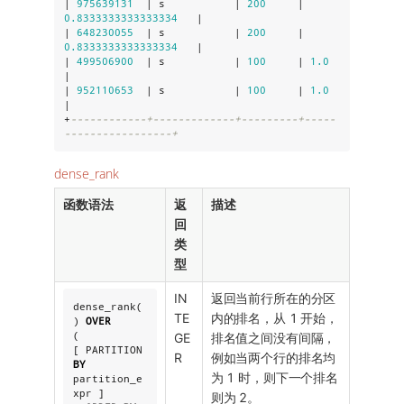
| 
975639131
  | s           | 
200
     | 
0.8333333333333334
   |

| 
648230055
  | s           | 
200
     | 
0.8333333333333334
   |

| 
499506900
  | s           | 
100
     | 
1.0
|

| 
952110653
  | s           | 
100
     | 
1.0
|

+
------------+-------------+---------+-----
-----------------+
dense_rank
函数语法
返
描述
回
类
型
IN
返回当前行所在的分区
dense_rank(
TE
内的排名，从 1 开始，
) 
OVER
(

GE
排名值之间没有间隔，
[ PARTITION 
R
例如当两个行的排名均
BY
为 1 时，则下一个排名
partition_e
xpr ]

则为 2。