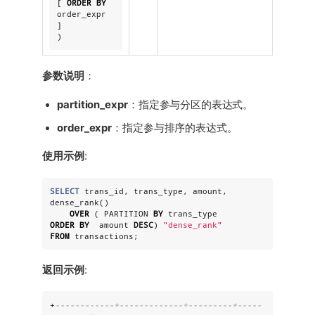
[ 
ORDER
BY
order_expr 
]

)
参数说明
：
partition_expr
：指定参与分区的表达式。
order_expr
：指定参与排序的表达式。
使用示例
:
SELECT
 trans_id, trans_type, amount, 
dense_rank()

OVER
 ( PARTITION 
BY
ORDER
BY
  amount 
DESC
) 
"
dense_rank
"
FROM
 transactions;
返回示例
:
+
------------+-------------+---------+-----