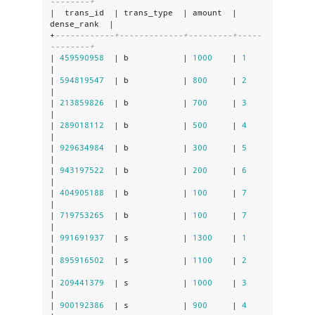
--------+
|  trans_id  | trans_type  | amount  | 
dense_rank  |

+
------------+-------------+---------+-----
--------+
| 
459590958
  | b           | 
1000
    | 
1
|

| 
594819547
  | b           | 
800
     | 
2
|

| 
213859826
  | b           | 
700
     | 
3
|

| 
289018112
  | b           | 
500
     | 
4
|

| 
929634984
  | b           | 
300
     | 
5
|

| 
943197522
  | b           | 
200
     | 
6
|

| 
404905188
  | b           | 
100
     | 
7
|

| 
719753265
  | b           | 
100
     | 
7
|

| 
991691937
  | s           | 
1300
    | 
1
|

| 
895916502
  | s           | 
1100
    | 
2
|

| 
209441379
  | s           | 
1000
    | 
3
|

| 
900192386
  | s           | 
900
     | 
4