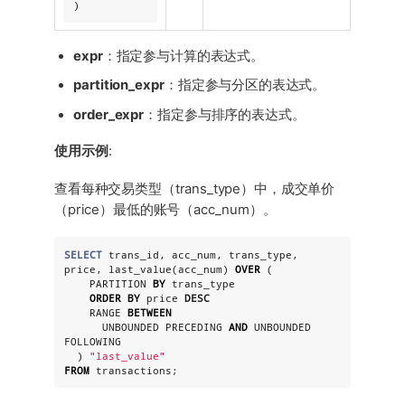
)
expr
：指定参与计算的表达式。
partition_expr
：指定参与分区的表达式。
order_expr
：指定参与排序的表达式。
使用示例
:
查看每种交易类型（trans_type）中，成交单价
（price）最低的账号（acc_num）。
SELECT
 trans_id, acc_num, trans_type, 
price, last_value(acc_num) 
OVER
 (

    PARTITION 
BY
 trans_type

ORDER
BY
 price 
DESC
    RANGE 
BETWEEN
      UNBOUNDED PRECEDING 
AND
 UNBOUNDED 
FOLLOWING

  ) 
"
last_value
"
FROM
 transactions;