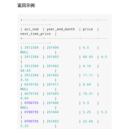
返回示例
:
+
----------+-----------------+--------+----
--------------+
| acc_num  | year_and_month  | price  | 
next_time_price  |

+
----------+-----------------+--------+----
--------------+
| 
3912384
  | 
201404
          | 
4.5
    | 
NULL
             |

| 
3912384
  | 
201403
          | 
68.43
  | 
4.5
|

| 
3912384
  | 
201402
          | 
4.16
   | 
68.43
            |

| 
3912384
  | 
201402
          | 
11.11
  | 
4.16
             |

| 
6670192
  | 
201411
          | 
8.64
   | 
NULL
             |

| 
6670192
  | 
201403
          | 
10.31
  | 
8.64
             |

| 
0700735
  | 
201406
          | 
5.3
    | 
NULL
             |

| 
0700735
  | 
201404
          | 
5.25
   | 
5.3
|

| 
0700735
  | 
201403
          | 
22.66
  | 
5.25
             |
