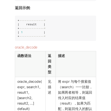
返回示例
:
+
--------------+
|    result    |

+
--------------+
| 
1
            |

+
--------------+
oracle_decode
函数语法
返
描述
回
类
型
oracle_decode(
见
将 expr 与每个搜索值
expr, search1,
描
（search）一一比较，
result1,
述
如果两者相等，则返回
[search2,
传入对应的结果值
result2, …​]
（result），如果为匹
default)
配，则返回传入的默认