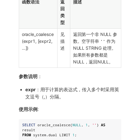
函数语法
返
描述
回
类
型
oracle_coalesce
见
返回第一个非 NULL 参
(expr1, [expr2,
描
数。空字符串
''
作为
…​])
述
NULL STRING 处理。
如果所有参数都是
NULL，返回NULL。
参数说明
：
expr
：用于计算的表达式，传入多个时采用英
文逗号（,）分隔。
使用示例
:
SELECT
 oracle_coalesce(
NULL
, 
1
, 
'
'
) 
AS
FROM
 system.dual LIMIT 
1
;