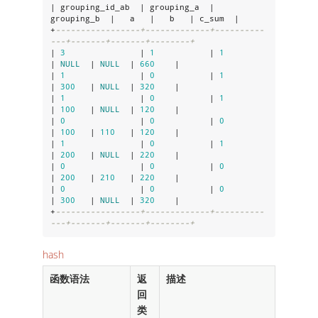
| grouping_id_ab  | grouping_a  | 
grouping_b  |   a   |   b   | c_sum  |

+
-----------------+-------------+----------
---+-------+-------+--------+
| 
3
               | 
1
           | 
1
| 
NULL
  | 
NULL
  | 
660
    |

| 
1
               | 
0
           | 
1
| 
300
   | 
NULL
  | 
320
    |

| 
1
               | 
0
           | 
1
| 
100
   | 
NULL
  | 
120
    |

| 
0
               | 
0
           | 
0
| 
100
   | 
110
   | 
120
    |

| 
1
               | 
0
           | 
1
| 
200
   | 
NULL
  | 
220
    |

| 
0
               | 
0
           | 
0
| 
200
   | 
210
   | 
220
    |

| 
0
               | 
0
           | 
0
| 
300
   | 
NULL
  | 
320
    |

+
-----------------+-------------+----------
---+-------+-------+--------+
hash
函数语法
返
描述
回
类