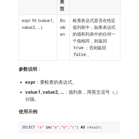
类
型
expr IN (value1,
Bo
检查表达式是否在给定
value2, …​)
ole
值列表中，如果表达式
an
的值和列表中的任何一
个值相同，则返回
true
；否则返回
false
。
参数说明
：
expr
：要检查的表达式。
value1, value2, …​
：值列表，用英文逗号（,）
分隔。
使用示例
:
SELECT
"
a
"
in
(
"
a
"
,
"
b
"
,
"
c
"
) 
AS
 result;