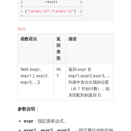
|           result           |

+
----------------------------+
| [
"
rachel:t3
"
,
"
rachel:t2
"
]  |

+
----------------------------+
field
函数语法
返
描述
回
类
型
field (expr,
IN
返回 expr 在
expr1 [, expr2,
T
expr1,expr2,expr3, …​
expr3, …​])
列表中首次出现的位置
（从 1 开始计数），如
未匹配到则返回 0。
参数说明
：
expr
：指定源表达式。
expr1
、
expr2
、
expr3
…​：指定要比对的目标