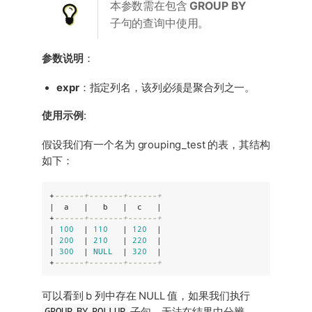
本参数需在包含
GROUP BY
子句的查询中使用。
参数说明
：
expr
：指定列名，该列必须是聚合列之一。
使用示例
:
假设我们有一个名为 grouping_test 的表，其结构
如下：
+
------+-------+------+
|  a   |   b   |  c   |

+
------+-------+------+
| 
100
  | 
110
   | 
120
  |

| 
200
  | 
210
   | 
220
  |

| 
300
  | 
NULL
  | 
320
  |

+
------+-------+------+
可以看到 b 列中存在 NULL 值，如果我们执行
GROUP BY ROLLUP
子句，无法在结果中分辨