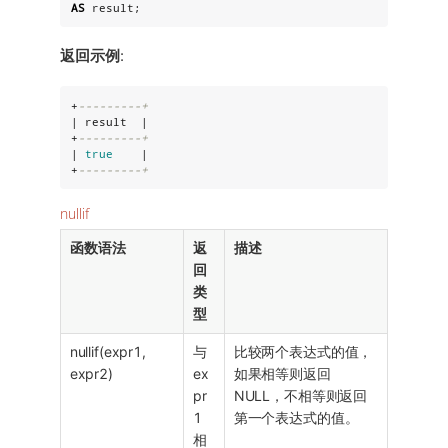
AS
 result;
返回示例
:
+
---------+
| result  |

+
---------+
| 
true
    |

+
---------+
nullif
函数语法
返
描述
回
类
型
nullif(expr1,
与
比较两个表达式的值，
expr2)
ex
如果相等则返回
pr
NULL，不相等则返回
1
第一个表达式的值。
相