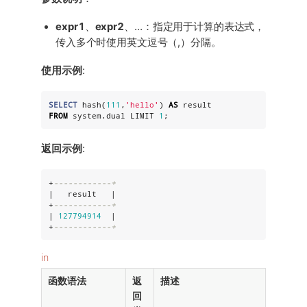
expr1
、
expr2
、…​：指定用于计算的表达式，
传入多个时使用英文逗号（,）分隔。
使用示例
:
SELECT
 hash(
111
,
'
hello
'
) 
AS
FROM
 system.dual LIMIT 
1
;
返回示例
:
+
------------+
|   result   |

+
------------+
| 
127794914
  |

+
------------+
in
函数语法
返
描述
回