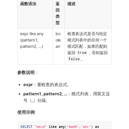
函数语法
返
描述
回
类
型
expr like any
bo
检查表达式是否与给定
(pattern1,
ole
模式列表中的任何一个
pattern2, …​)
an
模式匹配，如果匹配则
返回
true
，否则返回
false
。
参数说明
：
expr
：要检查的表达式。
pattern1, pattern2, …​
：模式列表，用英文逗
号（,）分隔。
使用示例
:
SELECT
"
abcd
"
like
any
(
'
%ab%
'
,
'
abc
'
) 
as