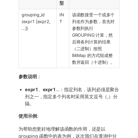
型
grouping_id
IN
该函数接受一个或多个
(expr1 [expr2,
T
列名作为参数，首先对
…​])
参数列执行
GROUPING 计算，然
后将各列计算的结果
（二进制）按照
BitMap 的方式组成整
数并返回（十进制）。
参数说明
：
expr1
、
expr1
…​：指定列名，该列必须是聚合
列之一，指定多个列名时采用英文逗号（,）分
隔。
使用示例
:
为帮助您更好地理解该函数的作用，还是以
grouping 函数中的表为例，这次我们在查询中分